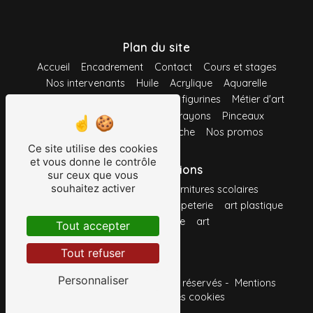
Plan du site
Accueil
Encadrement
Contact
Cours et stages
Nos intervenants
Huile
Acrylique
Aquarelle
Gouache
Pastel
Maquette et figurines
Métier d'art
Loisirs créatifs
Feutres
Crayons
Pinceaux
Support
Système d'accroche
Nos promos
Ce site utilise des cookies
et vous donne le contrôle
Nos prestations
sur ceux que vous
souhaitez activer
fournitures de bureau
fournitures scolaires
toile à peindre
fournitures
papeterie
art plastique
crayon
peinture
art
Tout accepter
Tout refuser
Personnaliser
©
Vistalid
- 2026 - Tous droits réservés -
Mentions
légales
-
Gestion des cookies