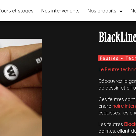
ours et stages
Nos intervenants
Nos produits
N
BlackLin
Feutres - Tec
Le Feutre techni
Découvrez la g
de dessin et d'ill
Ces feutres sont
encre
noire inte
esquisses, les en
Les feutres
Black
pointes, allant d