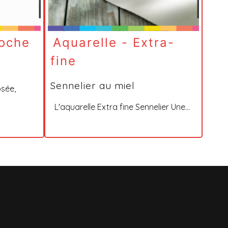
oche
Aquarelle - Extra-
fine
Sennelier au miel
sée,
L'aquarelle Extra fine Sennelier Une...