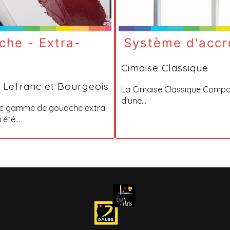
che - Extra-
Système d'accr
Cimaise Classique
e Lefranc et Bourgeois
La Cimaise Classique Compo
d'une...
le gamme de gouache extra-
 été...