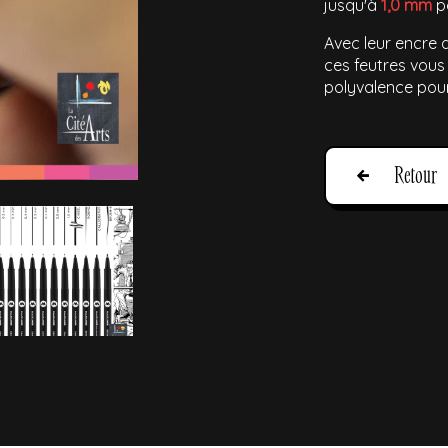
jusqu'à
1,0 mm
po
Avec leur encre d
ces feutres vous
polyvalence pour
Retour