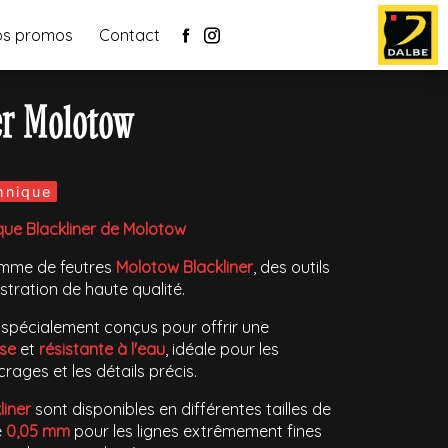
os promos
Contact
er Molotow
hnique
que Blackliner de Molotow
amme de feutres
Molotow Blackliner
, des outils
ustration de haute qualité.
 spécialement conçus pour offrir une
nse
et
résistante à l'eau
, idéale pour les
crages et les détails précis.
liner
sont disponibles en différentes tailles de
e
0,05 mm
pour les lignes extrêmement fines