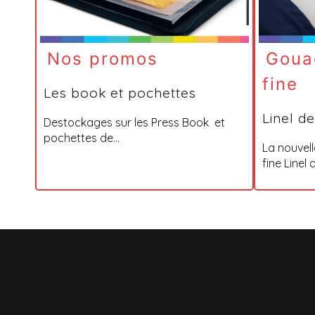
Nos promos
Goua
fine
Les book et pochettes
Linel d
Destockages sur les Press Book et
pochettes de...
La nouvel
fine Linel a