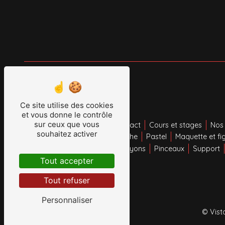
Ce site utilise des cookies
Plan du site
et vous donne le contrôle
sur ceux que vous
Accueil
Encadrement
Contact
Cours et stages
Nos 
souhaitez activer
Acrylique
Aquarelle
Gouache
Pastel
Maquette et fi
Loisirs créatifs
Feutres
Crayons
Pinceaux
Support
Nos promos
Tout accepter
Tout refuser
Personnaliser
©
Vist