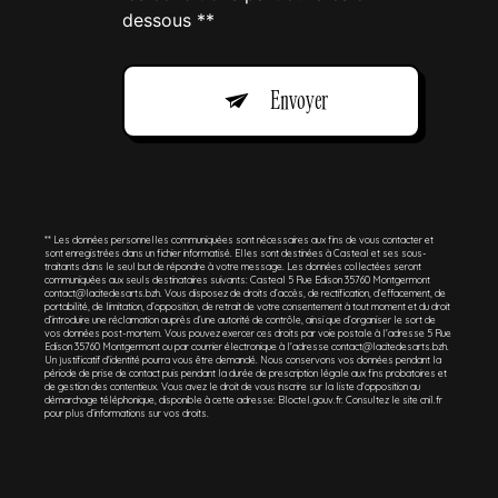
dessous **
Envoyer
** Les données personnelles communiquées sont nécessaires aux fins de vous contacter et
sont enregistrées dans un fichier informatisé. Elles sont destinées à Casteal et ses sous-
traitants dans le seul but de répondre à votre message. Les données collectées seront
communiquées aux seuls destinataires suivants: Casteal 5 Rue Edison 35760 Montgermont
contact@lacitedesarts.bzh. Vous disposez de droits d’accès, de rectification, d’effacement, de
portabilité, de limitation, d’opposition, de retrait de votre consentement à tout moment et du droit
d’introduire une réclamation auprès d’une autorité de contrôle, ainsi que d’organiser le sort de
vos données post-mortem. Vous pouvez exercer ces droits par voie postale à l'adresse 5 Rue
Edison 35760 Montgermont ou par courrier électronique à l'adresse contact@lacitedesarts.bzh.
Un justificatif d'identité pourra vous être demandé. Nous conservons vos données pendant la
période de prise de contact puis pendant la durée de prescription légale aux fins probatoires et
de gestion des contentieux. Vous avez le droit de vous inscrire sur la liste d'opposition au
démarchage téléphonique, disponible à cette adresse:
Bloctel.gouv.fr
. Consultez le site cnil.fr
pour plus d’informations sur vos droits.