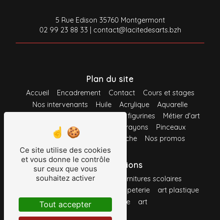
5 Rue Edison 35760 Montgermont
02 99 23 88 33
|
contact@lacitedesarts.bzh
Plan du site
Accueil
Encadrement
Contact
Cours et stages
Nos intervenants
Huile
Acrylique
Aquarelle
Gouache
Pastel
Maquette et figurines
Métier d'art
Loisirs créatifs
Feutres
Crayons
Pinceaux
Support
Système d'accroche
Nos promos
Ce site utilise des cookies
et vous donne le contrôle
Nos prestations
sur ceux que vous
souhaitez activer
fournitures de bureau
fournitures scolaires
toile à peindre
fournitures
papeterie
art plastique
crayon
peinture
art
Tout accepter