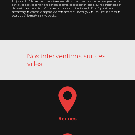
Un justificatif d'identité pourra vous être demandé. Nous conservons vos données pendant la
période de prise de contact puis pendant la durée de prescription légale aux fins probatoires et
de gestion des contentieux. Vous avez le droit de vous inscrire sur la liste d'opposition au
démarchage téléphonique, disponible à cette adresse:
Bloctel.gouv.fr
. Consultez le site cnil.fr
pour plus d’informations sur vos droits.
Nos interventions sur ces
villes
Rennes