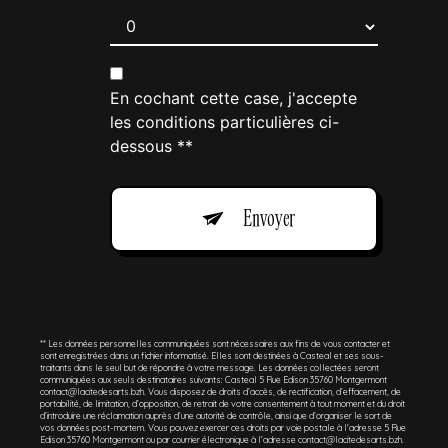
En cochant cette case, j'accepte
les conditions particulières ci-
dessous **
Envoyer
** Les données personnelles communiquées sont nécessaires aux fins de vous contacter et
sont enregistrées dans un fichier informatisé. Elles sont destinées à Casteal et ses sous-
traitants dans le seul but de répondre à votre message. Les données collectées seront
communiquées aux seuls destinataires suivants: Casteal 5 Rue Edison 35760 Montgermont
contact@lacitedesarts.bzh. Vous disposez de droits d’accès, de rectification, d’effacement, de
portabilité, de limitation, d’opposition, de retrait de votre consentement à tout moment et du droit
d’introduire une réclamation auprès d’une autorité de contrôle, ainsi que d’organiser le sort de
vos données post-mortem. Vous pouvez exercer ces droits par voie postale à l'adresse 5 Rue
Edison 35760 Montgermont ou par courrier électronique à l'adresse contact@lacitedesarts.bzh.