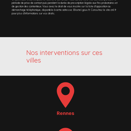
période de prise de contact puis pendant la durée de prescription légale aux fins probatoires et
de gestion des contentieux. Vous avez le droit de vous inscrire sur la liste d'opposition au
démarchage téléphonique, disponible à cette adresse:
Bloctel.gouv.fr
. Consultez le site cnil.fr
pour plus d’informations sur vos droits.
Nos interventions sur ces
villes
Rennes