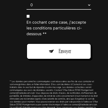
En cochant cette case, j'accepte
les conditions particulières ci-
dessous **
Envoyer
** Les données personnelles communiquées sont nécessaires aux fins de vous contacter et
sont enregistrées dans un fichier informatisé. Elles sont destinées à Casteal et ses sous-
traitants dans le seul but de répondre à votre message. Les données collectées seront
communiquées aux seuls destinataires suivants: Casteal 5 Rue Edison 35760 Montgermont
contact@lacitedesarts.bzh. Vous disposez de droits d’accès, de rectification, d’effacement, de
portabilité, de limitation, d’opposition, de retrait de votre consentement à tout moment et du droit
d’introduire une réclamation auprès d’une autorité de contrôle, ainsi que d’organiser le sort de
vos données post-mortem. Vous pouvez exercer ces droits par voie postale à l'adresse 5 Rue
Edison 35760 Montgermont ou par courrier électronique à l'adresse contact@lacitedesarts.bzh.
Un justificatif d'identité pourra vous être demandé. Nous conservons vos données pendant la