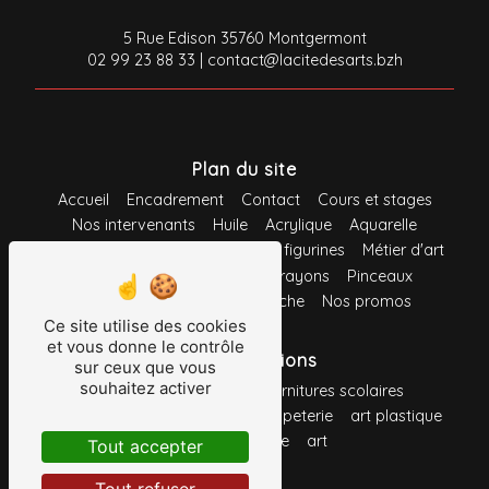
5 Rue Edison 35760 Montgermont
02 99 23 88 33
|
contact@lacitedesarts.bzh
Plan du site
Accueil
Encadrement
Contact
Cours et stages
Nos intervenants
Huile
Acrylique
Aquarelle
Gouache
Pastel
Maquette et figurines
Métier d'art
Loisirs créatifs
Feutres
Crayons
Pinceaux
Support
Système d'accroche
Nos promos
Ce site utilise des cookies
et vous donne le contrôle
Nos prestations
sur ceux que vous
souhaitez activer
fournitures de bureau
fournitures scolaires
toile à peindre
fournitures
papeterie
art plastique
crayon
peinture
art
Tout accepter