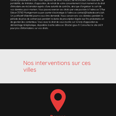
contact@lacitedesarts.bzh. Vous disposez de droits d’accès, de rectification, d’effacement, de
portabilité, de limitation, d’opposition, de retrait de votre consentement à tout moment et du droit
d’introduire une réclamation auprès d’une autorité de contrôle, ainsi que d’organiser le sort de
vos données post-mortem. Vous pouvez exercer ces droits par voie postale à l'adresse 5 Rue
Edison 35760 Montgermont ou par courrier électronique à l'adresse contact@lacitedesarts.bzh.
Un justificatif d'identité pourra vous être demandé. Nous conservons vos données pendant la
période de prise de contact puis pendant la durée de prescription légale aux fins probatoires et
de gestion des contentieux. Vous avez le droit de vous inscrire sur la liste d'opposition au
démarchage téléphonique, disponible à cette adresse:
Bloctel.gouv.fr
. Consultez le site cnil.fr
pour plus d’informations sur vos droits.
Nos interventions sur ces
villes