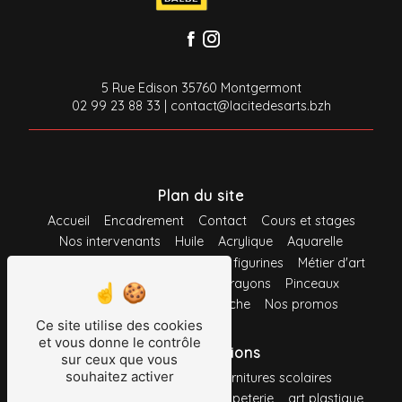
5 Rue Edison 35760 Montgermont
02 99 23 88 33
|
contact@lacitedesarts.bzh
Plan du site
Accueil
Encadrement
Contact
Cours et stages
Nos intervenants
Huile
Acrylique
Aquarelle
Gouache
Pastel
Maquette et figurines
Métier d'art
Loisirs créatifs
Feutres
Crayons
Pinceaux
Support
Système d'accroche
Nos promos
Ce site utilise des cookies
et vous donne le contrôle
Nos prestations
sur ceux que vous
souhaitez activer
fournitures de bureau
fournitures scolaires
toile à peindre
fournitures
papeterie
art plastique