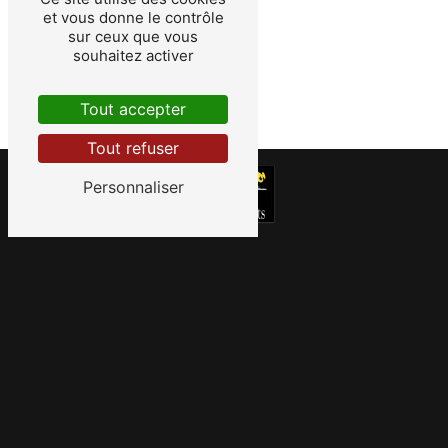
et vous donne le contrôle
sur ceux que vous
souhaitez activer
Tout accepter
Tout refuser
Personnaliser
5 Rue Edison 35760 Montgermont
02 99 23 88 33
|
contact@lacitedesarts.bzh