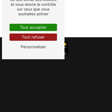
et vous donne le contrôle
sur ceux que vous
souhaitez activer
Tout accepter
Tout refuser
Personnaliser
5 Rue Edison 35760 Montgermont
02 99 23 88 33
|
contact@lacitedesarts.bzh