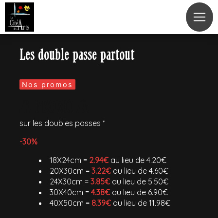
Panneau de gestion des cookies
Les double passe partout
Nos promos
/!\ PROMO /!\
sur les doubles passes *
-30%
18X24cm =
2.94€
au lieu de 4.20€
20X30cm =
3.22€
au lieu de 4.60€
24X30cm =
3.85€
au lieu de 5.50€
30X40cm =
4.38€
au lieu de 6.90€
40X50cm =
8.39€
au lieu de 11.98€