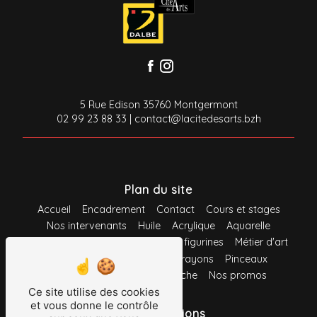
5 Rue Edison 35760 Montgermont
02 99 23 88 33
|
contact@lacitedesarts.bzh
Plan du site
Accueil
Encadrement
Contact
Cours et stages
Nos intervenants
Huile
Acrylique
Aquarelle
Gouache
Pastel
Maquette et figurines
Métier d'art
Loisirs créatifs
Feutres
Crayons
Pinceaux
Support
Système d'accroche
Nos promos
Ce site utilise des cookies
et vous donne le contrôle
Nos prestations