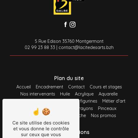
5 Rue Edison 35760 Montgermont
02 99 23 88 33
|
contact@lacitedesarts.bzh
Plan du site
Accueil
Encadrement
Contact
Cours et stages
Nos intervenants
Huile
Acrylique
Aquarelle
Gouache
Pastel
Maquette et figurines
Métier d'art
Loisirs créatifs
Feutres
Crayons
Pinceaux
Support
Système d'accroche
Nos promos
Ce site utilise des cookies
et vous donne le contrôle
Nos prestations
sur ceux que vous