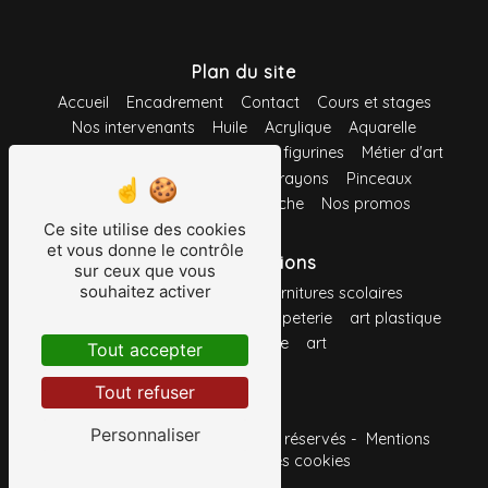
Plan du site
Accueil
Encadrement
Contact
Cours et stages
Nos intervenants
Huile
Acrylique
Aquarelle
Gouache
Pastel
Maquette et figurines
Métier d'art
Loisirs créatifs
Feutres
Crayons
Pinceaux
Support
Système d'accroche
Nos promos
Ce site utilise des cookies
et vous donne le contrôle
Nos prestations
sur ceux que vous
souhaitez activer
fournitures de bureau
fournitures scolaires
toile à peindre
fournitures
papeterie
art plastique
crayon
peinture
art
Tout accepter
Tout refuser
Personnaliser
©
Vistalid
- 2026 - Tous droits réservés -
Mentions
légales
-
Gestion des cookies