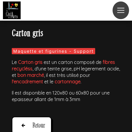
Panneau de gestion des cookies
Carton gris
Maquette et figurines - Support
Le
Carton gris
est un carton composé de
fibres
recycléss
, d'une teinte grise, pH legerement acide,
et
bon marché
, il est très utilisé pour
l'encadrement
et le
cartonnage
.
Il est disponible en 120x80 ou 60x80 pour une
epaisseur allant de 1mm à 3mm
Retour