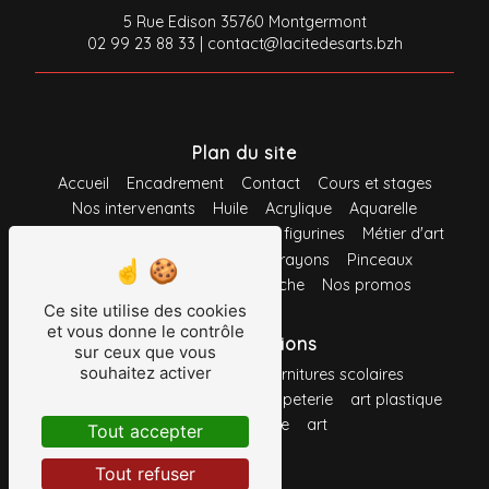
5 Rue Edison 35760 Montgermont
02 99 23 88 33
|
contact@lacitedesarts.bzh
Plan du site
Accueil
Encadrement
Contact
Cours et stages
Nos intervenants
Huile
Acrylique
Aquarelle
Gouache
Pastel
Maquette et figurines
Métier d'art
Loisirs créatifs
Feutres
Crayons
Pinceaux
Support
Système d'accroche
Nos promos
Ce site utilise des cookies
et vous donne le contrôle
Nos prestations
sur ceux que vous
souhaitez activer
fournitures de bureau
fournitures scolaires
toile à peindre
fournitures
papeterie
art plastique
crayon
peinture
art
Tout accepter
Tout refuser