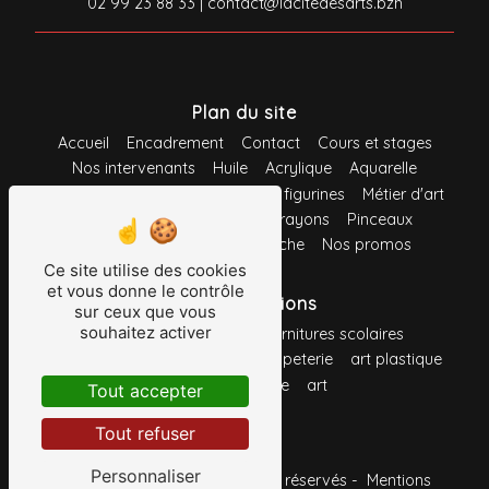
02 99 23 88 33
|
contact@lacitedesarts.bzh
Plan du site
Accueil
Encadrement
Contact
Cours et stages
Nos intervenants
Huile
Acrylique
Aquarelle
Gouache
Pastel
Maquette et figurines
Métier d'art
Loisirs créatifs
Feutres
Crayons
Pinceaux
Support
Système d'accroche
Nos promos
Ce site utilise des cookies
et vous donne le contrôle
Nos prestations
sur ceux que vous
souhaitez activer
fournitures de bureau
fournitures scolaires
toile à peindre
fournitures
papeterie
art plastique
crayon
peinture
art
Tout accepter
Tout refuser
Personnaliser
©
Vistalid
- 2026 - Tous droits réservés -
Mentions