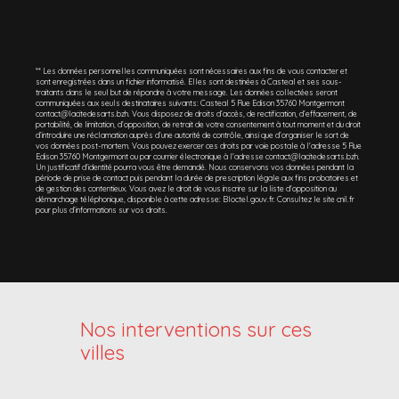
** Les données personnelles communiquées sont nécessaires aux fins de vous contacter et
sont enregistrées dans un fichier informatisé. Elles sont destinées à Casteal et ses sous-
traitants dans le seul but de répondre à votre message. Les données collectées seront
communiquées aux seuls destinataires suivants: Casteal 5 Rue Edison 35760 Montgermont
contact@lacitedesarts.bzh. Vous disposez de droits d’accès, de rectification, d’effacement, de
portabilité, de limitation, d’opposition, de retrait de votre consentement à tout moment et du droit
d’introduire une réclamation auprès d’une autorité de contrôle, ainsi que d’organiser le sort de
vos données post-mortem. Vous pouvez exercer ces droits par voie postale à l'adresse 5 Rue
Edison 35760 Montgermont ou par courrier électronique à l'adresse contact@lacitedesarts.bzh.
Un justificatif d'identité pourra vous être demandé. Nous conservons vos données pendant la
période de prise de contact puis pendant la durée de prescription légale aux fins probatoires et
de gestion des contentieux. Vous avez le droit de vous inscrire sur la liste d'opposition au
démarchage téléphonique, disponible à cette adresse:
Bloctel.gouv.fr
. Consultez le site cnil.fr
pour plus d’informations sur vos droits.
Nos interventions sur ces
villes