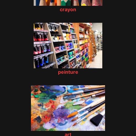
crayon
peinture
art