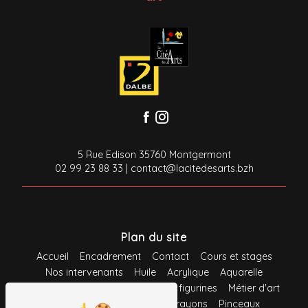
5 Rue Edison 35760 Montgermont
02 99 23 88 33
|
contact@lacitedesarts.bzh
Plan du site
Accueil
Encadrement
Contact
Cours et stages
Nos intervenants
Huile
Acrylique
Aquarelle
Gouache
Pastel
Maquette et figurines
Métier d'art
Loisirs créatifs
Feutres
Crayons
Pinceaux